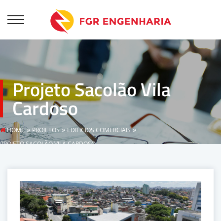
Projeto Sacolão Vila
Cardoso
»
»
»
HOME
PROJETOS
EDIFICIOS COMERCIAIS
PROJETO SACOLÃO VILA CARDOSO